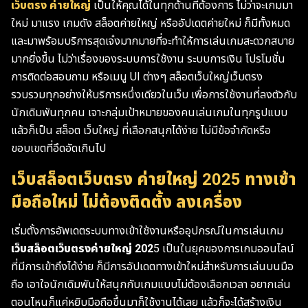
เว็บตรง ค่ายใหญ่
เป็นให้คุณได้ในทุกด้านที่ต้องการ ไม่ว่าจะเกมมา
ใหม่ มาแรง เกมดัง สล็อตค่ายใหญ่ หรืออัปเดตค่ายใหม่ ก็มีทั้งหมด
และมาพร้อมบริการสุดเจ๋งมากมายที่จะทำให้การเล่นเกมสะดวกสบาย
มากยิ่งขึ้น ไม่ว่าเรื่องของระบบการใช้งาน ระบบการเงิน โปรโมชั่น
การติดต่อสอบถาม หรือเมนู UI ต่างๆ สล็อตเว็บใหญ่เว็บตรง
รวบรวมทุกอย่างให้บริการหนึ่งเดียวในเว็บ เพื่อการใช้งานที่ลงตัวกับ
นักเดิมพันทุกคน เจาะกลุ่มเป้าหมายของคนเล่นเกมในทุกรูปแบบ
แล้วก็เป็น สล็อต เว็บใหญ่ ที่เลือกสนุกได้ง่าย ไม่มีข้อจำกัดหรือ
ขอบเขตที่อึดอัดเกินไป
เว็บสล็อตเว็บตรง ค่ายใหญ่ 2025 ทางเข้า
มือถือใหม่ ไม่ต้องติดตั้ง ลงเครื่อง
เริ่มตั้งการอัพเดตระบบทางเข้าใช้งานหรืออุปกรณ์ในการเล่นเกม
เว็บสล็อตเว็บตรงค่ายใหญ่ 202
5 เป็นในยุคของการเกมออนไลน์
ที่มีการเข้าถึงได้ง่าย ก็มีการอัปเดตทางเข้าใหม่สำหรับการเล่นบนมือ
ถือ เอาใจนักเดิมพันให้สนุกกับเกมแบบไม่ต้องเลือกเวลา อยากเล่น
ตอนไหนก็แค่หยิบมือถือขึ้นมาก็ใช้งานได้เลย แล้วก็จะได้สร้างเงิน