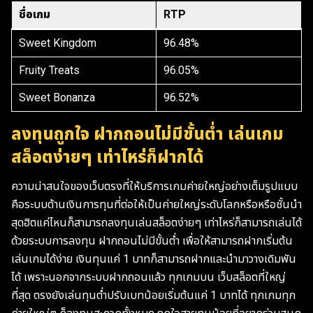
ชื่อเกม
RTP
Sweet Kingdom
96.48%
Fruity Treats
96.05%
Sweet Bonanza
96.52%
ลงทุนถูกใจ ฝากถอนไม่มีขั้นต่ำ เล่นเกม
สล็อตง่ายๆ เท่าไหร่ก็ฝากได้
ความน่าสนใจของเว็บตรงที่ให้บริการเกมค่ายใหญ่อย่างเต็มรูปแบบ
คือระบบด้านเงินการทุนที่ต่อให้เป็นค่ายใหญ่ระดับโลกหรือหรือชั้นนำ
สุดฮิตแค่ไหนก็สามารถลงทุนเล่นสล็อตง่ายๆ เท่าไหร่ก็สามารถเล่นได้
ด้วยระบบการลงทุน ฝากถอนไม่มีขั้นต่ำ เพื่อให้สามารถฝากเริ่มต้น
เล่นเกมได้ง่าย เงินทุนแค่ 1 บาทก็สามารถฝากและนำมาวางเดิมพัน
ได้ เพราะนอกจากระบบฝากถอนแล้ว ทุกเกมบน เว็บสล็อตที่ใหญ่
ที่สุด ตรงยังเล่นทุนต่ำปรับเบทน้อยเริ่มต้นแค่ 1 บาทได้ ทุกเกมทุก