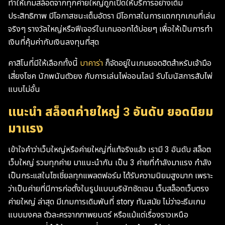
ทำให้เกมสล็อตจากทุกค่ายใหญ่ถูกเปิดให้บริการอย่างเต็ม
ประสิทธิภาพ มีโอกาสชนะเต็มอัตรา มีโอกาสในการแตกทุกเกมที่เล่น
จริงๆ รางวัลใหญ่หรือฟีเจอร์ในเกมออกได้บ่อยๆ เพื่อให้เป็นการทำ
เงินที่คุ้มค่ากับเงินลงทุนที่สุด
คาสิโนที่มีให้เลือกทั้งนี้
บาคาร่า
ก็จัดอยู่ในเกมยอดฮิตสำหรับเจ้ามือ
เสี่ยงโชค นักพนันตัวยง กับการเล่นไพ่ออนไลน์ รับโบนัสการสับไพ่
แบบไม่อั้น
แนะนำ สล็อตค่ายใหญ่ 3 อันดับ ยอดนิยม
มาแรง
เข้าใจคำว่าเว็บใหญ่หรือค่ายใหญ่ที่แท้จริงแล้ว เรามี 3 อันดับ สล็อต
เว็บใหญ่ รวมทุกค่าย มาแนะนำกัน เป็น 3 ค่ายที่กำลังมาแรง กำลัง
เป็นกระแสในโซเชี่ยลทุกแพลตฟอร์ม ได้รับความนิยมสูงมาก เพราะ
ว่าเป็นค่ายที่มีการก่อตั้งในรูปแบบบริษัทชัดเจน เว็บสล็อตเว็บตรง
ค่ายใหญ่ ล่าสุด มีเกมการเดิมพันที่ story ทันสมัย ไม่ว่าจะธีมเกม
แบบมงคล ตัวละครจากภาพยนตร์ หรือแม้แต่เรื่องราวเหนือ