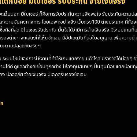
ตกบ่อย มีใบเซอร์ รับประกัน จ่ายเงินจริง
for:
 สล็อตเว็บนอก มีใบเซอร์ ก็คือการรับประกันความพึงพอใจ รับประกันความปล
วามมั่นคงทางการ โดยเฉพาะอย่างยิ่ง เว็บตรง100 ต่างประเทศ
ที่ต้
่อถือที่สุด มีใบเซอร์รับประกัน มั่นใจได้ว่ามีการจ่ายเงินจริง มีระบบเกมที่
บรองต่างๆ จะแสดงให้เห็นชัดเจน มีอัปเดตวันที่ต่อใบอนุญาต เพิ่มความน่า
านความปลอดภัยจริงๆ
ระบบใหม่ของการใช้งานที่ทำให้เกมแตกง่าย มีกำไรดี มีรางวัลได้บ่อยๆ ยิ่งเ
านได้ดี ดูแลอย่างดีเยี่ยมทุกอย่าง ให้ลงทุนสบายๆ ปั่นทุนน้อยแตกบ่อยทุก
นคง ปลอดภัย จ่ายเงินจริง มีเอกสรับรองชัดเจน
in