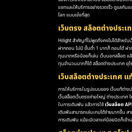
แชทและให้บริการอย่างรวดเร็ว ดูแลกันแ
โลก แบบเจ๋งที่สุด
เว็บตรง สล็อตต่างประเทศ
Hilight สำคัญที่ไม่พูดถึงคงไม่ได้สำหรั
ฝากถอน ไม่มี ขั้นต่ำ 1 บาทก็ ถอนได้ ฝ
ทุนมากหรือน้อยก็เล่น เว็บนอกสล็อต แล้วแ
ทุนจำนวนมากก็ได้ สล็อตต่างประเทศ ยุโ
เว็บสล็อตต่างประเทศ แท้ 
การให้บริการในรูปแบบของ เว็บแท้ต่างป
เว็บสล็อตเว็บตรงค่ายใหญ่ ต่างประเทศ ได้ท
ในการเดิมพัน แล้วการใช้
เว็บสล็อต AP
เดิมพันสามารถเล่นเกมได้ง่ายมากขึ้น ส
การเดิมพัน แม้จะมีเวลาแค่น้อยนิดก็เข้าเ