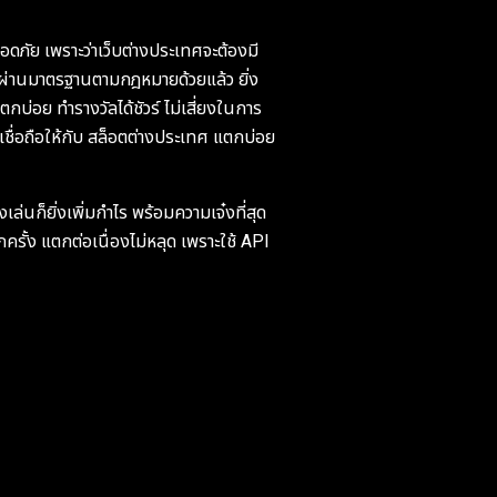
อดภัย เพราะว่าเว็บต่างประเทศจะต้องมี
องผ่านมาตรฐานตามกฎหมายด้วยแล้ว ยิ่ง
แตกบ่อย ทำรางวัลได้ชัวร์ ไม่เสี่ยงในการ
เชื่อถือให้กับ สล็อตต่างประเทศ แตกบ่อย
ล่นก็ยิ่งเพิ่มกำไร พร้อมความเจ๋งที่สุด
ครั้ง แตกต่อเนื่องไม่หลุด เพราะใช้ API